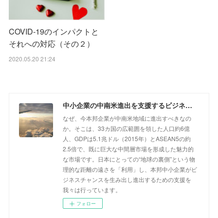
COVID-19のインパクトと
それへの対応（その２）
2020.05.20 21:24
中小企業の中南米進出を支援するビジネスコラム
なぜ、今本邦企業が中南米地域に進出すべきなの
か。そこは、33カ国の広範囲を領した人口約6億
人、GDPは5.1兆ドル（2015年）とASEAN5の約
2.5倍で、既に巨大な中間層市場を形成した魅力的
な市場です。日本にとっての“地球の裏側”という物
理的な距離の遠さを「利用」し、本邦中小企業がビ
ジネスチャンスを生み出し進出するための支援を
我々は行っています。
フォロー